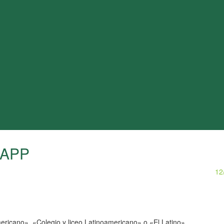
a APP
12
ericano», «Colegio y liceo Latinoamericano» o «El Latino».