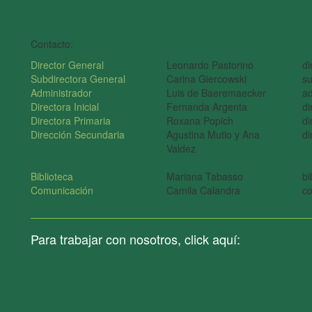
Contacto:
Director General
Leonardo Pastorino
di
Subdirectora General
Carina Giercowski
su
Administrador
Luis de Baeremaecker
ad
Directora Inicial
Fernanda Argenta
di
Directora Primaria
Roxana Popich
di
Dirección Secundaria
Agustina Mutio y Ana
di
Valdez
Biblioteca
Mariana Tabasso
bi
Comunicación
Camila Calandra
c
Para trabajar con nosotros, click aquí: