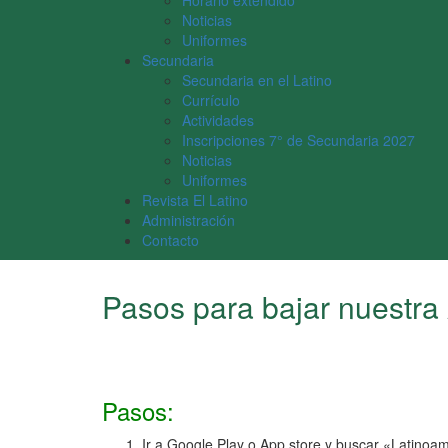
Horario extendido
Noticias
Uniformes
Secundaria
Secundaria en el Latino
Currículo
Actividades
Inscripciones 7° de Secundaria 2027
Noticias
Uniformes
Revista El Latino
Administración
Contacto
Pasos para bajar nuestr
Pasos:
Ir a Google Play o App store y buscar «Latinoam