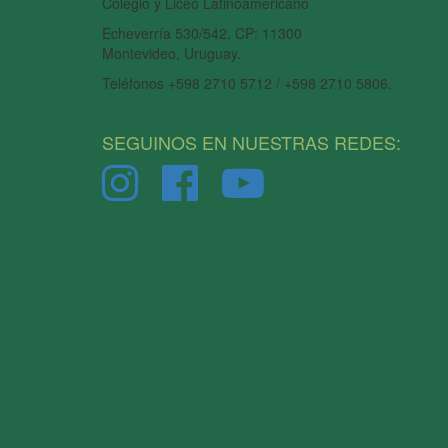
Colegio y Liceo Latinoamericano
Echeverría 530/542, CP: 11300
Montevideo, Uruguay.
Teléfonos +598 2710 5712 / +598 2710 5806.
SEGUINOS EN NUESTRAS REDES: