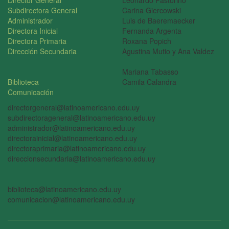
Director General
Leonardo Pastorino
Subdirectora General
Carina Giercowski
Administrador
Luis de Baeremaecker
Directora Inicial
Fernanda Argenta
Directora Primaria
Roxana Popich
Dirección Secundaria
Agustina Mutio y Ana Valdez
Mariana Tabasso
Biblioteca
Camila Calandra
Comunicación
directorgeneral@latinoamericano.edu.uy
subdirectorageneral@latinoamericano.edu.uy
administrador@latinoamericano.edu.uy
directorainicial@latinoamericano.edu.uy
directoraprimaria@latinoamericano.edu.uy
direccionsecundaria@latinoamericano.edu.uy
biblioteca@latinoamericano.edu.uy
comunicacion@latinoamericano.edu.uy