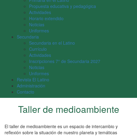
Primaria en el Latino
Propuesta educativa y pedagógica
Actividades
Horario extendido
Noticias
Uniformes
Secundaria
Secundaria en el Latino
Currículo
Actividades
Inscripciones 7° de Secundaria 2027
Noticias
Uniformes
Revista El Latino
Administración
Contacto
Taller de medioambiente
El taller de medioambiente es un espacio de intercambio y
reflexión sobre la situación de nuestro planeta y temáticas