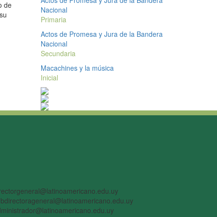
Actos de Promesa y Jura de la Bandera
o de
Nacional
 su
Primaria
Actos de Promesa y Jura de la Bandera
Nacional
iguiente
Secundaria
Macachines y la música
Inicial
rectorgeneral@latinoamericano.edu.uy
bdirectorageneral@latinoamericano.edu.uy
ministrador@latinoamericano.edu.uy