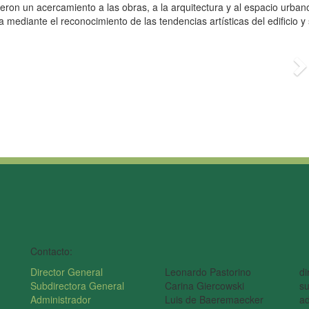
uvieron un acercamiento a las obras, a la arquitectura y al espacio urban
 mediante el reconocimiento de las tendencias artísticas del edificio y
S
Contacto:
Director General
Leonardo Pastorino
di
Subdirectora General
Carina Giercowski
su
Administrador
Luis de Baeremaecker
ad