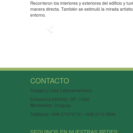
Recorrieron los interiores y exteriores del edificio y t
manera directa. También se estimuló la mirada artística
entorno.
Anterior
CONTACTO
Colegio y Liceo Latinoamericano
Echeverría 530/542, CP: 11300
Montevideo, Uruguay.
Teléfonos +598 2710 5712 / +598 2710 5806.
SEGUINOS EN NUESTRAS REDES: